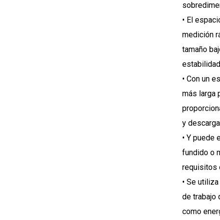
sobredimen
• El espaci
medición r
tamaño bajo
estabilidad
• Con un es
más larga 
proporcion
y descarga
• Y puede 
fundido o 
requisitos 
• Se utiliz
de trabajo 
como energ