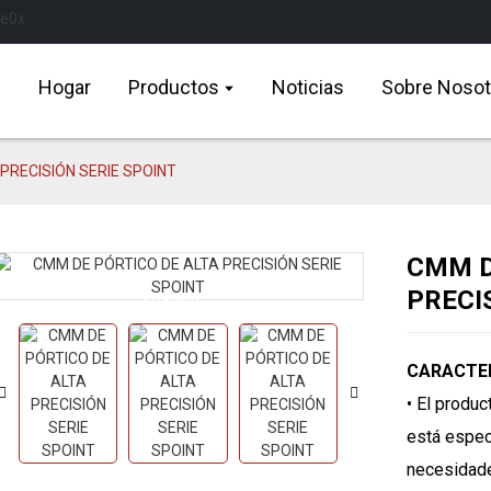
Hogar
Productos
Noticias
Sobre Nosot
PRECISIÓN SERIE SPOINT
CMM D
PRECI
Loading...
Loading...
CARACTER
• El produ
está espec
necesidade