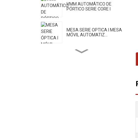
VMM AUTOMÁTICO DE
PÓRTICO SERIE CORE I
MESA SERIE OPTICA I MESA
MÓVIL AUTOMATIZ...
PUENTE SERIE OPTIC II
AUTOMÁTICO MÓVIL...
MVP de alta precisión serie
Core II
SERIE CORE III VMM
AUTOMÁTICO DE UN CLIC
MÁQUINA DE MEDICIÓN DE
ENGRANAJES SERIE H