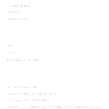
À propos de nous
Solutions
Contactez-nous
Catégories De Produits
CMM
VMM
Des pièces de rechange
Contactez-Nous
Tél. : +86-15596686895
Courriel : overseas0711@vip.163.com
WhatsApp : +86-15596686895
Adresse : C1-01, Bâtiment 4, Parc industriel de l'information, n° 526,