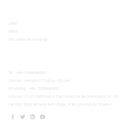
Catégories De Produits
CMM
VMM
Des pièces de rechange
Contactez-Nous
Tél. : +86-15596686895
Courriel : overseas0711@vip.163.com
WhatsApp : +86-15596686895
Adresse : C1-01, Bâtiment 4, Parc industriel de l'information, n° 526,
rue Xitai, Zone de haute technologie, Xi'an, province du Shaanxi