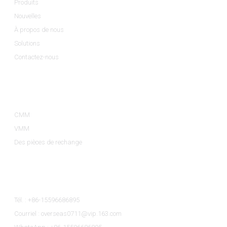
Produits
Nouvelles
À propos de nous
Solutions
Contactez-nous
Catégories De Produits
CMM
VMM
Des pièces de rechange
Contactez-Nous
Tél. : +86-15596686895
Courriel : overseas0711@vip.163.com