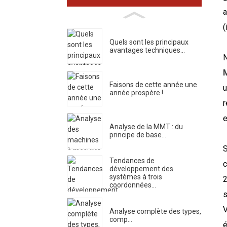
a
(
Quels sont les principaux
avantages techniques...
N
Faisons de cette année une
année prospère !
r
e
Analyse de la MMT : du
principe de base…
S
Tendances de
c
développement des
systèmes à trois
2
coordonnées...
s
V
Analyse complète des types,
comp...
é