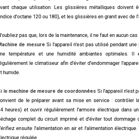
vant chaque utilisation. Les glissières métalliques doivent 
indice d'octane 120 ou 180), et les glissières en granit avec de l
'oubliez pas que, lors de la maintenance, il ne faut en aucun cas
Machine de mesure
Si l'appareil n'est pas utilisé pendant une
une température et une humidité ambiantes optimales. Il
égulièrement le climatiseur afin d'éviter d'endommager l'appa
t humide.
i le
machine de mesure de coordonnées
Si l'appareil n'est 
onvient de le préparer avant sa mise en service : contrôler l
4 heures) et ouvrir régulièrement l'armoire électrique dans u
échage complet du circuit imprimé et d'éviter tout dommage d
érifiez ensuite l'alimentation en air et l'alimentation électrique.
lectrique régulée.