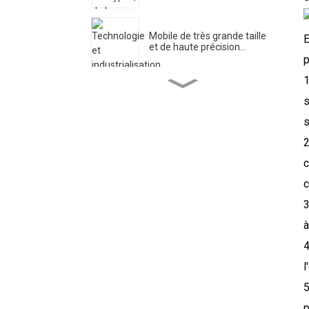
Mobile de très grande taille
E
et de haute précision...
p
1
Centre de recherche en
s
ingénierie pour l'ultra...
s
2
DIPSEC Le premier jour du
DMC 2025 ...
c
c
3
Xi 'an DIPSEC a lancé une
activité thématique...
à
4
l
Application du rack de
changement de sonde...
5
p