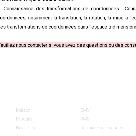
. Connaissance des transformations de coordonnées : Conn
oordonnées, notamment la translation, la rotation, la mise à l'éc
es transformations de coordonnées dans l'espace tridimensionn
euillez nous contacter si vous avez des questions ou des cons
Informations
Catégories De Produit
Maison
CMM
Produits
VMM
Nouvelles
Des pièces de rechange