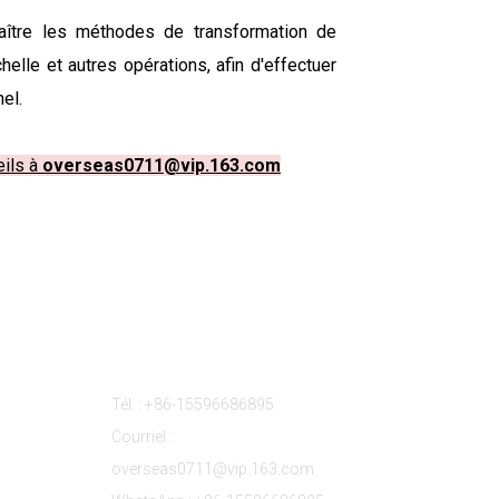
aître les méthodes de transformation de
helle et autres opérations, afin d'effectuer
el.
eils à
overseas0711@vip.163.com
s
Contactez-Nous
Tél. : +86-15596686895
Courriel :
overseas0711@vip.163.com