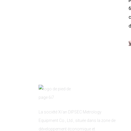
6
c
d
V
La société Xi'an DIPSEC Metrology
Equipment Co., Ltd., située dans la zone de
développement économique et