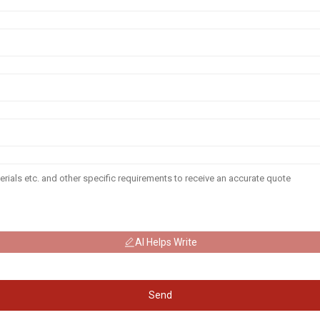
AI Helps Write
Send