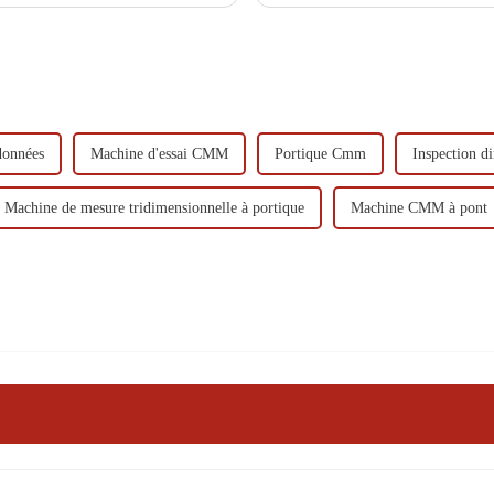
développement et la production de div
données
Machine d'essai CMM
Portique Cmm
Inspection 
Machine de mesure tridimensionnelle à portique
Machine CMM à pont