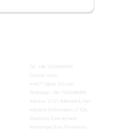
s
Contactez-Nous
Tél. : +86-15596686895
Courriel : outre-
mer0711@vip.163.com
WhatsApp : +86-15596686895
Adresse : C1-01, Bâtiment 4, Parc
industriel d'information, n° 526,
Xitai Road, Zone de haute
technologie, Xi'an, Province du