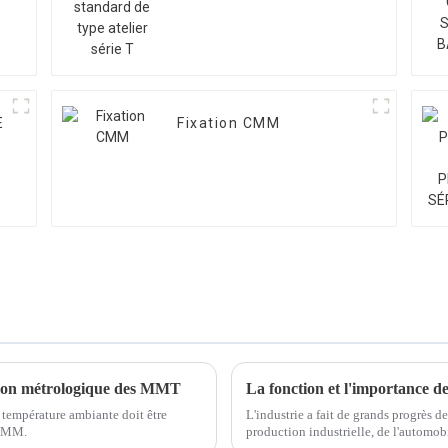
série T
E
Fixation CMM
ation métrologique des MMT
La fonction et l'importance d
 température ambiante doit être
L'industrie a fait de grands progrès 
 CMM.
production industrielle, de l'automobil