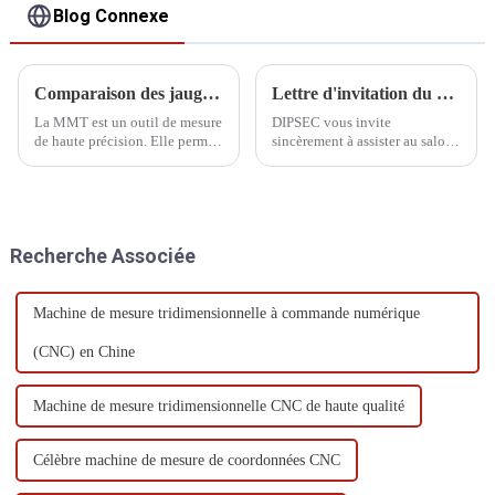
Blog Connexe
Comparaison des jauges et des machines à mesurer tridimensionnelles
Lettre d'invitation du CIMT
La MMT est un outil de mesure
DIPSEC vous invite
de haute précision. Elle permet
sincèrement à assister au salon
de mesurer presque toutes les
international des machines-
pièces, y compris la précision
outils CIMT China 2025 et à
de la jauge. La MMT est
nous rejoindre pour célébrer
également un outil de mesure
l'occasion de la fabrication
de haute précision.
intelligente !
Recherche Associée
Machine de mesure tridimensionnelle à commande numérique
(CNC) en Chine
Machine de mesure tridimensionnelle CNC de haute qualité
Célèbre machine de mesure de coordonnées CNC