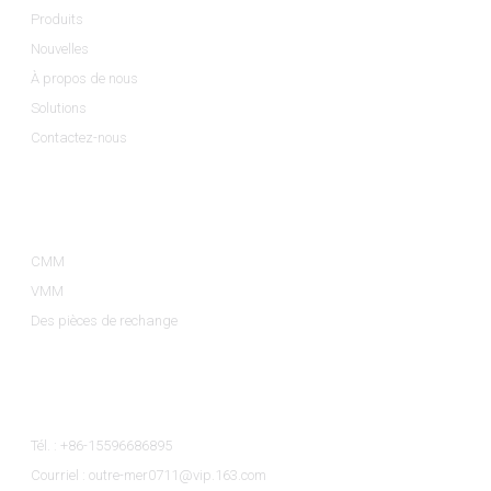
Produits
Nouvelles
À propos de nous
Solutions
Contactez-nous
Catégories De Produits
CMM
VMM
Des pièces de rechange
Contactez-Nous
Tél. : +86-15596686895
Courriel : outre-mer0711@vip.163.com