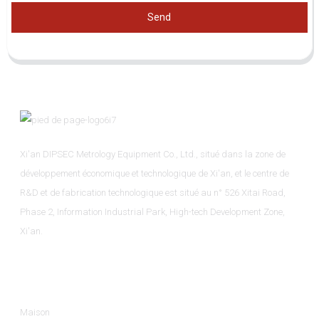
Send
Xi'an DIPSEC Metrology Equipment Co., Ltd., situé dans la zone de
développement économique et technologique de Xi'an, et le centre de
R&D et de fabrication technologique est situé au n° 526 Xitai Road,
Phase 2, Information Industrial Park, High-tech Development Zone,
Xi'an.
Informations
Maison