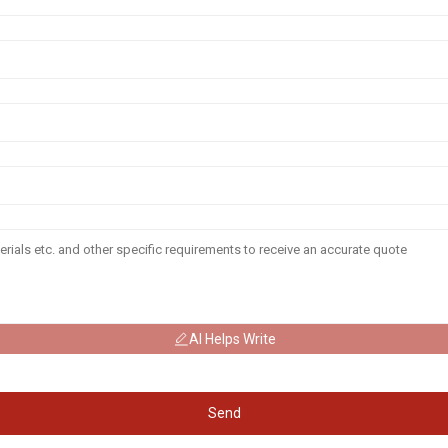
AI Helps Write
Send