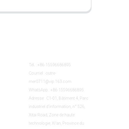
s
Contactez-Nous
Tél. : +86-15596686895
Courriel : outre-
mer0711@vip.163.com
WhatsApp : +86-15596686895
Adresse : C1-01, Bâtiment 4, Parc
industriel d'information, n° 526,
Xitai Road, Zone de haute
technologie, Xi'an, Province du