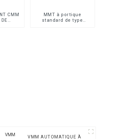
NT CMM
MMT à portique
 DE
standard de type
GE
atelier série T
VMM AUTOMATIQUE À