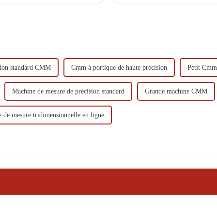
portun...
paix, bonheur et épanouissement !
ision standard CMM
Cmm à portique de haute précision
Petit Cmm
Machine de mesure de précision standard
Grande machine CMM
 de mesure tridimensionnelle en ligne