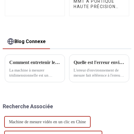
MMT À PORTIQUE
HAUTE PRÉCISION
SÉRIE SPOINT
Blog Connexe
Comment entretenir le CMM pendant les vacances
Quelle est l'erreur environnementale de mesure
La machine à mesurer
L'erreur d'environnement de
tridimensionnelle est un
mesure fait référence à l'erreur
équipement de mesure de
causée par la température
précision qui nécessite un
externe, l'humidité, la pression
entretien régulier pour garantir
atmosphérique, le champ
sa précision et sa stabilité.
électromagnétique, les
Nous abordons ici le
vibrations et la lumière
Recherche Associée
fonctionnement d'une MMT…
pendant le processus de
mesure.
Machine de mesure vidéo en un clic en Chine