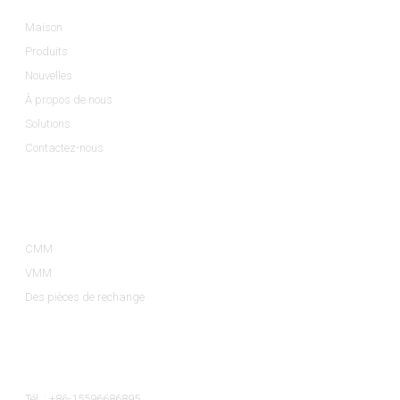
Maison
Produits
Nouvelles
À propos de nous
Solutions
Contactez-nous
Catégories De Produits
CMM
VMM
Des pièces de rechange
Contactez-Nous
Tél. : +86-15596686895