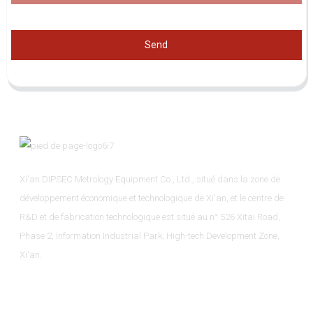
Send
Xi'an DIPSEC Metrology Equipment Co., Ltd., situé dans la zone de
développement économique et technologique de Xi'an, et le centre de
R&D et de fabrication technologique est situé au n° 526 Xitai Road,
Phase 2, Information Industrial Park, High-tech Development Zone,
Xi'an.
Informations