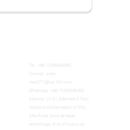
s
Contactez-Nous
Tél. : +86-15596686895
Courriel : outre-
mer0711@vip.163.com
WhatsApp : +86-15596686895
Adresse : C1-01, Bâtiment 4, Parc
industriel d'information, n° 526,
Xitai Road, Zone de haute
technologie, Xi'an, Province du