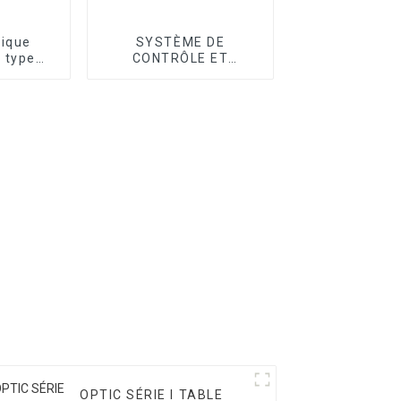
tique
SYSTÈME DE
 type
CONTRÔLE ET
ie T
ACCESSOIRE CMM
OPTIC SÉRIE I TABLE