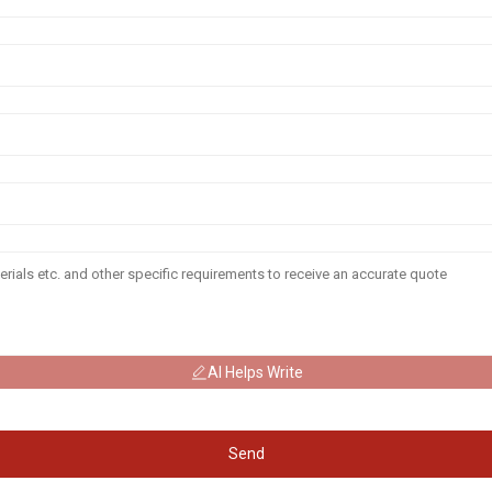
AI Helps Write
Send