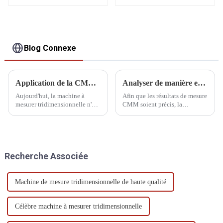
Blog Connexe
Application de la CMM dans le système de fabrication
Analyser de manière exhaustive la vérification métrologique des MMT
Aujourd'hui, la machine à
Afin que les résultats de mesure
mesurer tridimensionnelle n'est
CMM soient précis, la
plus seulement un instrument
température ambiante doit être
de mesure de laboratoire, mais
strictement contrôlée dans la
est également largement
plage de spécifications CMM.
utilisée dans les ateliers
d'usinage et d'assemblage. Dans
Recherche Associée
l'industrie automobile, la MMT
est la référence en matière de
mesure tridimensionnelle.
Machine de mesure tridimensionnelle de haute qualité
Célèbre machine à mesurer tridimensionnelle