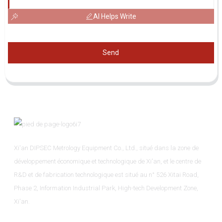
AI Helps Write
Send
Xi'an DIPSEC Metrology Equipment Co., Ltd., situé dans la zone de
développement économique et technologique de Xi'an, et le centre de
R&D et de fabrication technologique est situé au n° 526 Xitai Road,
Phase 2, Information Industrial Park, High-tech Development Zone,
Xi'an.