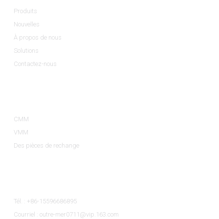
Produits
Nouvelles
À propos de nous
Solutions
Contactez-nous
Catégories De Produits
CMM
VMM
Des pièces de rechange
Contactez-Nous
Tél. : +86-15596686895
Courriel : outre-mer0711@vip.163.com