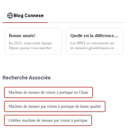
Blog Connexe
Bonne année!
Quelle est la différence entre CMM et profilomètre
En 2025, toute notre équipe
Les MMT se concentrent sur
Dipsec puisse vous marcher
les mesures géométriques en
d'un pas ferme et avancer sans
trois dimensions, tandis que les
crainte, que vos rêves brillent
profilomètres se concentrent
et se réalisent enfin !
sur le profil et la rugosité de
surface. Les MMT conviennent
à un plus large éventail
Recherche Associée
d'applications industrielles,
tandis que les profilomètres…
Machine de mesure de vision à portique en Chine
Machine de mesure par vision à portique de haute qualité
Célèbre machine de mesure par vision à portique