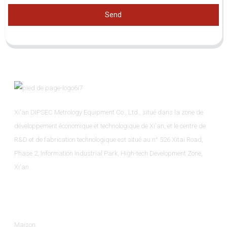
Send
Xi'an DIPSEC Metrology Equipment Co., Ltd., situé dans la zone de
développement économique et technologique de Xi'an, et le centre de
R&D et de fabrication technologique est situé au n° 526 Xitai Road,
Phase 2, Information Industrial Park, High-tech Development Zone,
Xi'an.
Informations
Maison