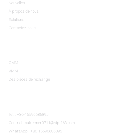
Nouvelles
À propos de nous
Solutions
Contactez-nous
Catégories De Produits
CMM
VMM
Des pièces de rechange
Contactez-Nous
Tél. : +86-15596686895
Courriel : outre-mer0711@vip.163.com
WhatsApp : +86-15596686895