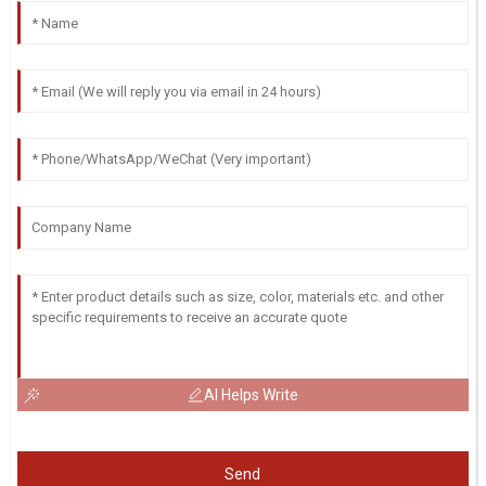
AI Helps Write
Send