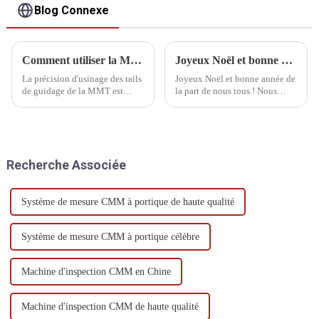
Blog Connexe
Comment utiliser la MMT avant de la démarrer
Joyeux Noël et bonne année de la part de nous tous !
La précision d'usinage des rails
Joyeux Noël et bonne année de
de guidage de la MMT est
la part de nous tous ! Nous
élevée, et la distance entre
vous souhaitons des fêtes de fin
ceux-ci et le palier à air est
d'année pleines d'amour, de
faible. La présence de poussière
rires et de bienveillance. Que la
ou d'autres impuretés sur le rail
nouvelle année vous apporte
de guidage peut rayer le palier
paix, bonheur et
Recherche Associée
à air.
épanouissement !
Système de mesure CMM à portique de haute qualité
Système de mesure CMM à portique célèbre
Machine d'inspection CMM en Chine
Machine d'inspection CMM de haute qualité