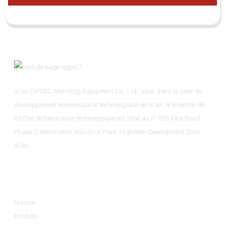
Xi'an DIPSEC Metrology Equipment Co., Ltd., situé dans la zone de
développement économique et technologique de Xi'an, et le centre de
R&D et de fabrication technologique est situé au n° 526 Xitai Road,
Phase 2, Information Industrial Park, High-tech Development Zone,
Xi'an.
Informations
Maison
Produits