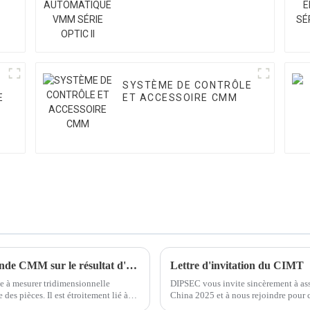
SÉRIE OPTIC II
SYSTÈME DE CONTRÔLE
E
ET ACCESSOIRE CMM
Quelle est l'influence de l'inspection de la sonde CMM sur le résultat d'étalonnage ?
Lettre d'invitation du CIMT
e à mesurer tridimensionnelle
DIPSEC vous invite sincèrement à ass
des pièces. Il est étroitement lié à
China 2025 et à nous rejoindre pour cé