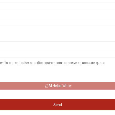
AI Helps Write
Send