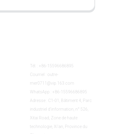
s
Contactez-Nous
Tél. : +86-15596686895
Courriel : outre-
mer0711@vip.163.com
WhatsApp : +86-15596686895
Adresse : C1-01, Bâtiment 4, Parc
industriel d'information, n° 526,
Xitai Road, Zone de haute
technologie, Xi'an, Province du