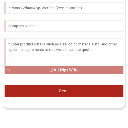
AI Helps Write
Send