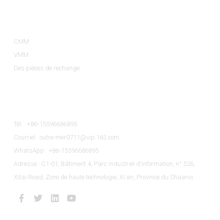
Catégories De Produits
CMM
VMM
Des pièces de rechange
Contactez-Nous
Tél. : +86-15596686895
Courriel : outre-mer0711@vip.163.com
WhatsApp : +86-15596686895
Adresse : C1-01, Bâtiment 4, Parc industriel d'information, n° 526,
Xitai Road, Zone de haute technologie, Xi'an, Province du Shaanxi