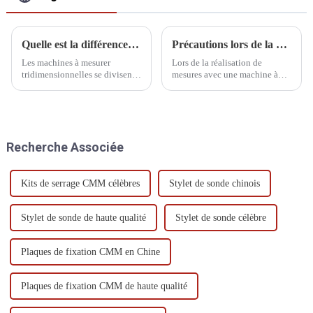
Quelle est la différence entre une MMT entièrement automatique et semi-automatique ?
Précautions lors de la mesure
Les machines à mesurer
Lors de la réalisation de
tridimensionnelles se divisent
mesures avec une machine à
en trois types : automatique,
mesurer tridimensionnelle
semi-automatique et manuelle.
(MMT), plusieurs
La machine automatique est
considérations importantes
entièrement contrôlée par
doivent être prises pour
ordinateur, tandis que la
garantir la précision et la
Recherche Associée
machine manuelle est
fiabilité des mesures.
entièrement contrôlée par
ordinateur.
Kits de serrage CMM célèbres
Stylet de sonde chinois
Stylet de sonde de haute qualité
Stylet de sonde célèbre
Plaques de fixation CMM en Chine
Plaques de fixation CMM de haute qualité