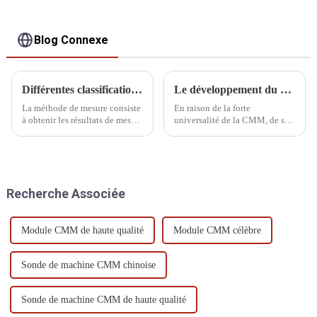
Blog Connexe
Différentes classifications des méthodes de mesure
Le développement du CMM
La méthode de mesure consiste
En raison de la forte
à obtenir les résultats de mesure
universalité de la CMM, de sa
sur la base d'un principe de
large plage de mesure, de sa
mesure donné, la méthode de
haute précision, de son
mesure est divisée en
rendement élevé, de ses bonnes
différentes catégories, voici
performances et de sa
plusieurs méthodes de mesure
possibilité de connexion à un
Recherche Associée
courantes.
système de fabrication flexible,
elle est devenue une sorte de
grande...
Module CMM de haute qualité
Module CMM célèbre
Sonde de machine CMM chinoise
Sonde de machine CMM de haute qualité