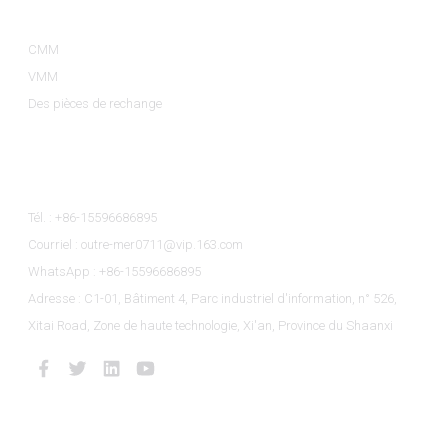
CMM
VMM
Des pièces de rechange
Contactez-Nous
Tél. : +86-15596686895
Courriel : outre-mer0711@vip.163.com
WhatsApp : +86-15596686895
Adresse : C1-01, Bâtiment 4, Parc industriel d'information, n° 526,
Xitai Road, Zone de haute technologie, Xi'an, Province du Shaanxi