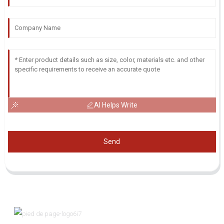
AI Helps Write
Send