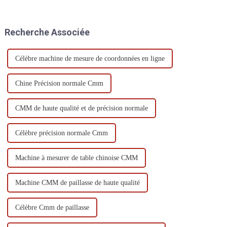
définition des paramètres de
géométrie d'un objet. Selon les
mesure, le traitement des
différentes méthodes de
données, le traitement des
mesure, les MMT peuvent être
Recherche Associée
données et le traitement de
classées selon les catégories
suivi.
suivantes :
Célèbre machine de mesure de coordonnées en ligne
Chine Précision normale Cmm
CMM de haute qualité et de précision normale
Célèbre précision normale Cmm
Machine à mesurer de table chinoise CMM
Machine CMM de paillasse de haute qualité
Célèbre Cmm de paillasse