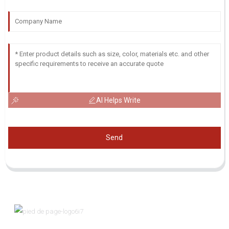
AI Helps Write
Send