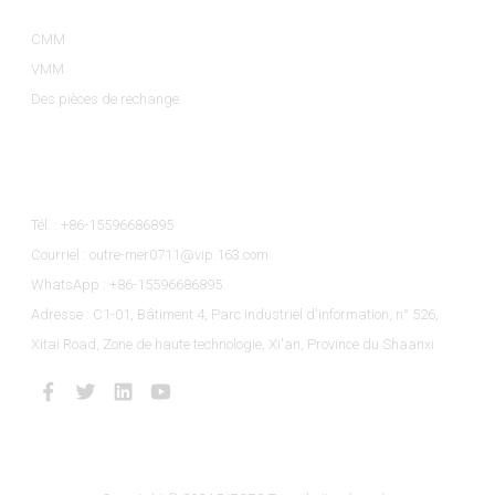
CMM
VMM
Des pièces de rechange
Contactez-Nous
Tél. : +86-15596686895
Courriel : outre-mer0711@vip.163.com
WhatsApp : +86-15596686895
Adresse : C1-01, Bâtiment 4, Parc industriel d'information, n° 526,
Xitai Road, Zone de haute technologie, Xi'an, Province du Shaanxi