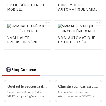
OPTIC SÉRIE I TABLE
PONT MOBILE
MOBILE
AUTOMATIQUE VMM
AUTOMATIQUE VMM
SÉRIE OPTIC II
VMM HAUTE
VMM AUTOMATIQUE
PRÉCISION SÉRIE
EN UN CLIC SÉRIE
CORE II
CORE III
Blog Connexe
Quel est le processus de travail d'une MMT
Classification des méthodes de mesure de la MMT
Le processus de travail d'une
Une machine à mesurer
MMT comprend généralement
tridimensionnelle (MMT) est
la préparation, la sélection du
un appareil permettant de
programme de mesure, la
mesurer avec précision la