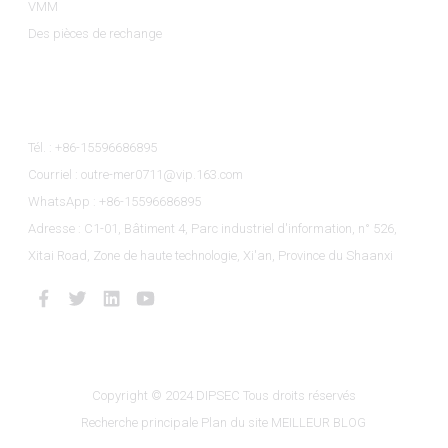
VMM
Des pièces de rechange
Contactez-Nous
Tél. : +86-15596686895
Courriel : outre-mer0711@vip.163.com
WhatsApp : +86-15596686895
Adresse : C1-01, Bâtiment 4, Parc industriel d'information, n° 526,
Xitai Road, Zone de haute technologie, Xi'an, Province du Shaanxi
Copyright © 2024 DIPSEC Tous droits réservés
Recherche principale
Plan du site
MEILLEUR BLOG