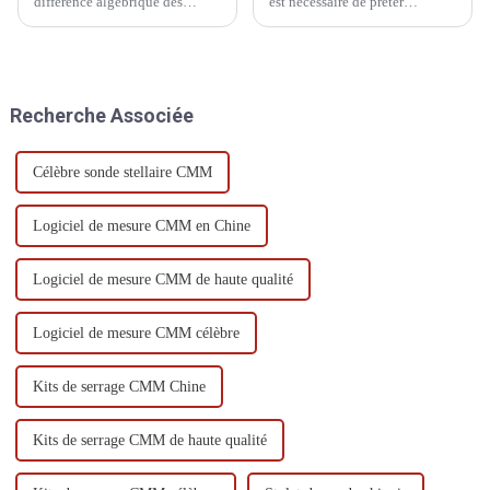
différence algébrique des
est nécessaire de prêter
dimensions moins leurs
attention à l'impact des
dimensions nominales, qui
changements de pression
peut être divisée en écart réel et
externes sur la stabilité du
écart limite.
système et la précision de
mesure pendant l'utilisation, et
Recherche Associée
d'effectuer des ajustements en
temps opportun...
Célèbre sonde stellaire CMM
Logiciel de mesure CMM en Chine
Logiciel de mesure CMM de haute qualité
Logiciel de mesure CMM célèbre
Kits de serrage CMM Chine
Kits de serrage CMM de haute qualité