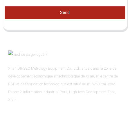
Send
Xi'an DIPSEC Metrology Equipment Co., Ltd., situé dans la zone de
développement économique et technologique de Xi'an, et le centre de
R&D et de fabrication technologique est situé au n° 526 Xitai Road,
Phase 2, Information Industrial Park, High-tech Development Zone,
Xi'an.
Informations