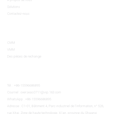
Solutions
Contactez-nous
Catégories De Produits
CMM
VMM
Des pièces de rechange
Contactez-Nous
Tél. : +86-15596686895
Courriel : overseas0711@vip.163.com
WhatsApp : +86-15596686895
Adresse : C1-01, Bâtiment 4, Parc industriel de l'information, n° 526,
rue Xitai, Zone de haute technologie, Xi'an, province du Shaanxi