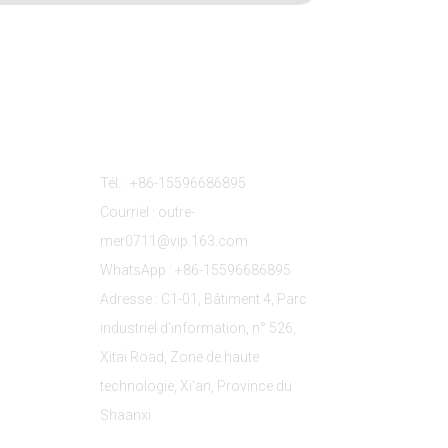
s
Contactez-Nous
Tél. : +86-15596686895
Courriel : outre-
mer0711@vip.163.com
WhatsApp : +86-15596686895
Adresse : C1-01, Bâtiment 4, Parc
industriel d'information, n° 526,
Xitai Road, Zone de haute
technologie, Xi'an, Province du
Shaanxi