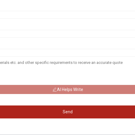
AI Helps Write
Send