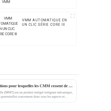
VMM AUTOMATIQUE EN
UN CLIC SÉRIE CORE III
Les principales raisons et solutions pour lesquelles les CMM cessent de fonctionner
lle (MMT) est un produit intégré intégrant mécanique,
es potentielles concernent donc tous les aspects et
ns adaptées à chaque situation.