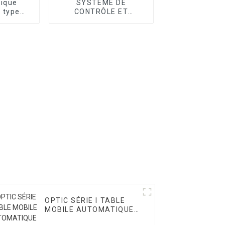
tique
SYSTÈME DE
 type
CONTRÔLE ET
ie T
ACCESSOIRE CMM
OPTIC SÉRIE I TABLE
MOBILE AUTOMATIQUE
VMM