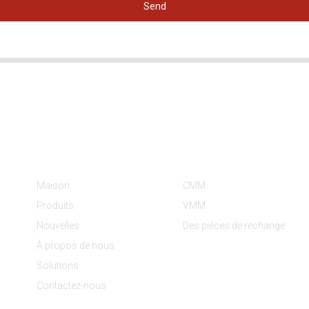
Send
Informations
Catégories De Produit
Maison
CMM
Produits
VMM
Nouvelles
Des pièces de rechange
À propos de nous
Solutions
Contactez-nous