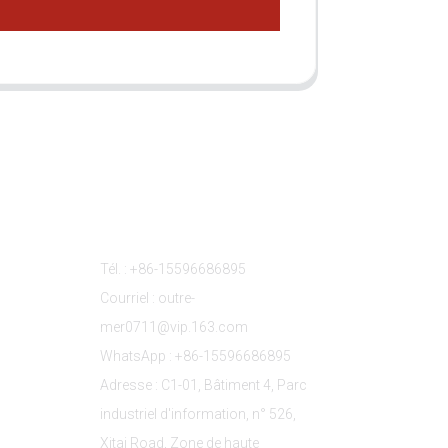
s
Contactez-Nous
Tél. : +86-15596686895
Courriel : outre-
mer0711@vip.163.com
WhatsApp : +86-15596686895
Adresse : C1-01, Bâtiment 4, Parc
industriel d'information, n° 526,
Xitai Road, Zone de haute