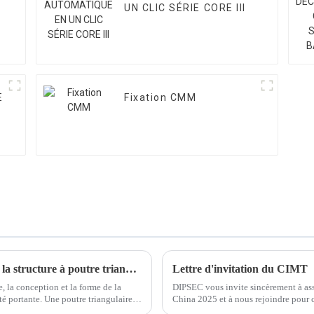
UN CLIC SÉRIE CORE III
E
Fixation CMM
Quels sont les défauts dans la conception de la structure à poutre triangulaire de la MMT ?
Lettre d'invitation du CIMT
, la conception et la forme de la
DIPSEC vous invite sincèrement à ass
té portante. Une poutre triangulaire
China 2025 et à nous rejoindre pour cé