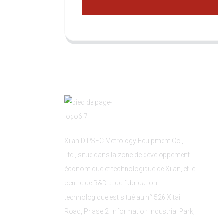
Xi'an DIPSEC Metrology Equipment Co.,
Ltd., situé dans la zone de développement
économique et technologique de Xi'an, et le
centre de R&D et de fabrication
technologique est situé au n° 526 Xitai
Road, Phase 2, Information Industrial Park,