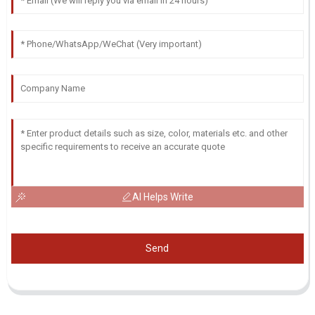
AI Helps Write
Send