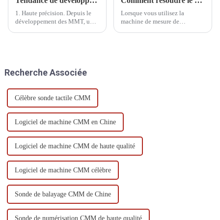
Tendance de développement des machines à mesurer tridimensionnelles
Comment résoudre le problème de l'écart excessif des résultats de mesure
1. Haute précision. Depuis le
Lorsque vous utilisez la
développement des MMT, une
machine de mesure de
grande précision est requise.
coordonnées pour la mesure, si
Aujourd'hui, avec
l'écart de mesure est trop
l'amélioration significative de
important, veuillez suivre la
la précision d'usinage, cette
méthode suivante pour
exigence devient de plus en
résoudre le problème.
Recherche Associée
plus importante.
Célèbre sonde tactile CMM
Logiciel de machine CMM en Chine
Logiciel de machine CMM de haute qualité
Logiciel de machine CMM célèbre
Sonde de balayage CMM de Chine
Sonde de numérisation CMM de haute qualité