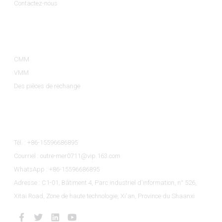
Contactez-nous
Catégories De Produits
CMM
VMM
Des pièces de rechange
Contactez-Nous
Tél. : +86-15596686895
Courriel : outre-mer0711@vip.163.com
WhatsApp : +86-15596686895
Adresse : C1-01, Bâtiment 4, Parc industriel d'information, n° 526,
Xitai Road, Zone de haute technologie, Xi'an, Province du Shaanxi