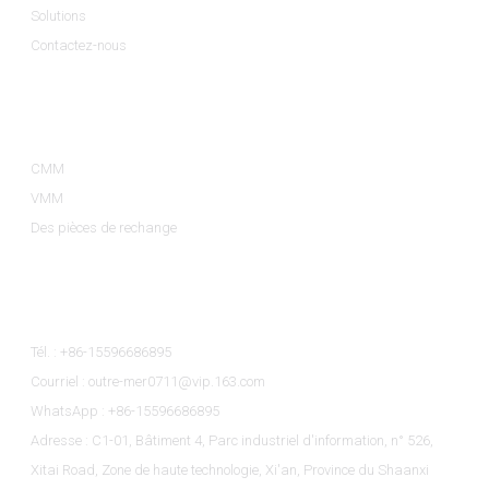
Solutions
Contactez-nous
Catégories De Produits
CMM
VMM
Des pièces de rechange
Contactez-Nous
Tél. : +86-15596686895
Courriel : outre-mer0711@vip.163.com
WhatsApp : +86-15596686895
Adresse : C1-01, Bâtiment 4, Parc industriel d'information, n° 526,
Xitai Road, Zone de haute technologie, Xi'an, Province du Shaanxi