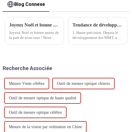
Blog Connexe
Joyeux Noël et bonne année de la part de nous tous !
Tendance de développement des machines à mesurer tridimensionnelles
Joyeux Noël et bonne année de
1. Haute précision. Depuis le
la part de nous tous ! Nous
développement des MMT, une
vous souhaitons des fêtes de fin
grande précision est requise.
d'année pleines d'amour, de
Aujourd'hui, avec
rires et de bienveillance. Que la
l'amélioration significative de
nouvelle année vous apporte
la précision d'usinage, cette
paix, bonheur et
exigence devient de plus en
Recherche Associée
épanouissement !
plus importante.
Mesure Vmm célèbre
Outil de mesure optique chinois
Outil de mesure optique de haute qualité
Outil de mesure optique célèbre
Mesure de la vision par ordinateur en Chine