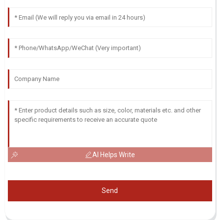
AI Helps Write
Send