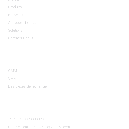
Produits
Nouvelles
À propos de nous
Solutions
Contactez-nous
Catégories De Produits
CMM
VMM
Des pièces de rechange
Contactez-Nous
Tél. : +86-15596686895
Courriel : outre-mer0711@vip.163.com