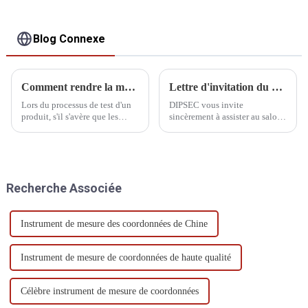
Blog Connexe
Comment rendre la mesure des pièces plus précise
Lettre d'invitation du CIMT
Lors du processus de test d'un
DIPSEC vous invite
produit, s'il s'avère que les
sincèrement à assister au salon
données de test du même
international des machines-
programme ou de la même
outils CIMT China 2025 et à
pièce lors de plusieurs tests
nous rejoindre pour célébrer
sont très différentes, que le
l'occasion de la fabrication
résultat est incohérent ou qu'il
intelligente !
Recherche Associée
est différent...
Instrument de mesure des coordonnées de Chine
Instrument de mesure de coordonnées de haute qualité
Célèbre instrument de mesure de coordonnées