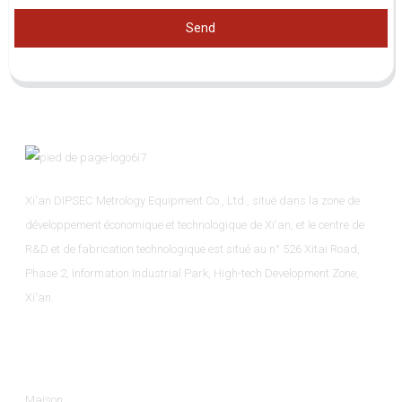
Send
Xi'an DIPSEC Metrology Equipment Co., Ltd., situé dans la zone de
développement économique et technologique de Xi'an, et le centre de
R&D et de fabrication technologique est situé au n° 526 Xitai Road,
Phase 2, Information Industrial Park, High-tech Development Zone,
Xi'an.
Informations
Maison