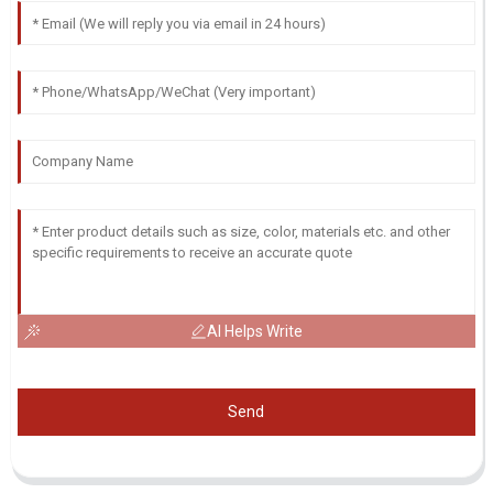
AI Helps Write
Send