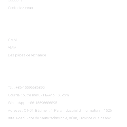
Solutions
Contactez-nous
Catégories De Produits
CMM
VMM
Des pièces de rechange
Contactez-Nous
Tél. : +86-15596686895
Courriel : outre-mer0711@vip.163.com
WhatsApp : +86-15596686895
Adresse : C1-01, Bâtiment 4, Parc industriel d'information, n° 526,
Xitai Road, Zone de haute technologie, Xi'an, Province du Shaanxi