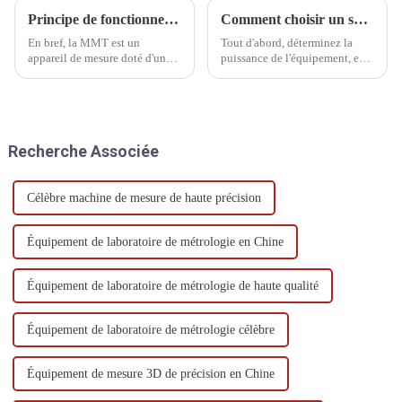
Principe de fonctionnement et caractéristiques de performance de la CMM
Comment choisir un système d'alimentation sans interruption UPS pour CMM
En bref, la MMT est un
Tout d'abord, déterminez la
appareil de mesure doté d'un
puissance de l'équipement, en
mécanisme de guidage, d'un
règle générale, la puissance du
élément de mesure de longueur,
PC ordinaire ou industriel est
d'un dispositif d'affichage
d'environ 200w, le MAC est de
numérique dans trois directions
300w, le serveur est compris
verticales et d'un établi
entre 300w et 600w, et la
Recherche Associée
permettant de placer la pièce.
puissance ...
Célèbre machine de mesure de haute précision
Équipement de laboratoire de métrologie en Chine
Équipement de laboratoire de métrologie de haute qualité
Équipement de laboratoire de métrologie célèbre
Équipement de mesure 3D de précision en Chine