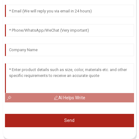
AI Helps Write
Send