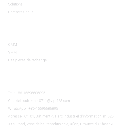
Solutions
Contactez-nous
Catégories De Produits
CMM
VMM
Des pièces de rechange
Contactez-Nous
Tél. : +86-15596686895
Courriel : outre-mer0711@vip.163.com
WhatsApp : +86-15596686895
Adresse : C1-01, Bâtiment 4, Parc industriel d'information, n° 526,
Xitai Road, Zone de haute technologie, Xi'an, Province du Shaanxi