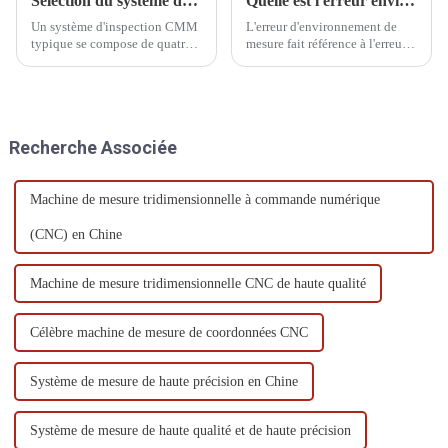
Sélection du système de détection de la CMM
Quelle est l'erreur environnementale de mesure
Un système d'inspection CMM
L'erreur d'environnement de
typique se compose de quatre
mesure fait référence à l'erreur
parties : la pointe de la sonde
causée par la température
de mesure, l'extension de la
externe, l'humidité, la pression
sonde, le réglage ou l'extension
atmosphérique, le champ
du stylet et le stylet.
électromagnétique, les
vibrations et la lumière
Recherche Associée
pendant le processus de
mesure.
Machine de mesure tridimensionnelle à commande numérique
(CNC) en Chine
Machine de mesure tridimensionnelle CNC de haute qualité
Célèbre machine de mesure de coordonnées CNC
Système de mesure de haute précision en Chine
Système de mesure de haute qualité et de haute précision