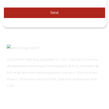
Send
Xi'an DIPSEC Metrology Equipment Co., Ltd., situé dans la zone de
développement économique et technologique de Xi'an, et le centre de
R&D et de fabrication technologique est situé au n° 526 Xitai Road,
Phase 2, Information Industrial Park, High-tech Development Zone,
Xi'an.
Informations