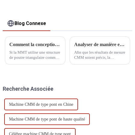
Blog Connexe
Comment la conception de la structure de poutre triangulaire de la MMT affecte-t-elle la précision ?
Analyser de manière exhaustive la vérification métrologique des MMT
Si la MMT utilise une structure
Afin que les résultats de mesure
de poutre triangulaire comme
CMM soient précis, la
poutre, cela peut avoir les effets
température ambiante doit être
négatifs suivants sur la
strictement contrôlée dans la
précision.
plage de spécifications CMM.
Recherche Associée
Machine CMM de type pont en Chine
Machine CMM de type pont de haute qualité
Célèbre machine CMM de type pont