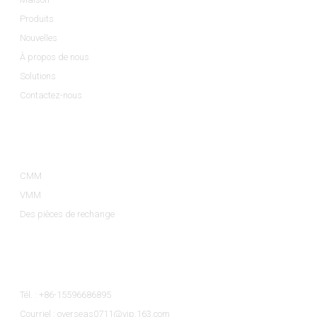
Produits
Nouvelles
À propos de nous
Solutions
Contactez-nous
Catégories De Produits
CMM
VMM
Des pièces de rechange
Contactez-Nous
Tél. : +86-15596686895
Courriel : overseas0711@vip.163.com