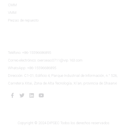
CMM
VMM
Piezas de repuesto
Contáctenos
Teléfono: +86-15596686895
Correo electrónico: overseas0711@vip.163.com
WhatsApp: +86-15596686895
Dirección: C1-01, Edificio 4, Parque Industrial de Información, n.° 526,
Carretera Xitai, Zona de Alta Tecnología, Xi'an, provincia de Shaanxi
Copyright © 2024 DIPSEC Todos los derechos reservados