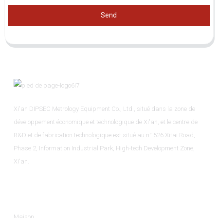
Send
Xi'an DIPSEC Metrology Equipment Co., Ltd., situé dans la zone de
développement économique et technologique de Xi'an, et le centre de
R&D et de fabrication technologique est situé au n° 526 Xitai Road,
Phase 2, Information Industrial Park, High-tech Development Zone,
Xi'an.
Informations
Maison