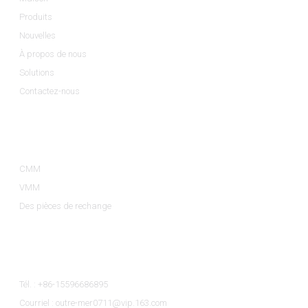
Produits
Nouvelles
À propos de nous
Solutions
Contactez-nous
Catégories De Produits
CMM
VMM
Des pièces de rechange
Contactez-Nous
Tél. : +86-15596686895
Courriel : outre-mer0711@vip.163.com