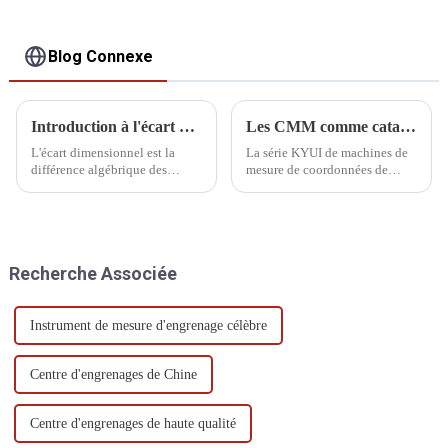
Blog Connexe
Introduction à l'écart dimensionnel
Les CMM comme catalyseurs du développement industriel
L'écart dimensionnel est la
La série KYUI de machines de
différence algébrique des
mesure de coordonnées de
dimensions moins leurs
haute précision, développées et
dimensions nominales, qui
produites indépendamment par
peut être divisée en écart réel et
notre société, est largement
écart limite.
utilisée dans la recherche et le
développement de divers
Recherche Associée
domaines, pour garantir que...
Instrument de mesure d'engrenage célèbre
Centre d'engrenages de Chine
Centre d'engrenages de haute qualité