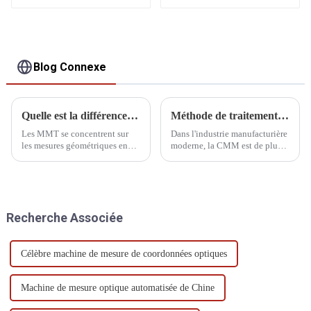
Blog Connexe
Quelle est la différence entre CMM et profilomètre
Méthode de traitement par vibration de la MMT
Les MMT se concentrent sur
Dans l'industrie manufacturière
les mesures géométriques en
moderne, la CMM est de plus
trois dimensions, tandis que les
en plus utilisée dans le
profilomètres se concentrent
processus de production, ce qui
sur le profil et la rugosité de
fait que l'objectif et la clé de la
surface. Les MMT conviennent
qualité du produit changent
à un plus large éventail
progressivement de l'inspection
Recherche Associée
d'applications industrielles,
finale au processus de
tandis que les profilomètres…
fabrication...
Célèbre machine de mesure de coordonnées optiques
Machine de mesure optique automatisée de Chine