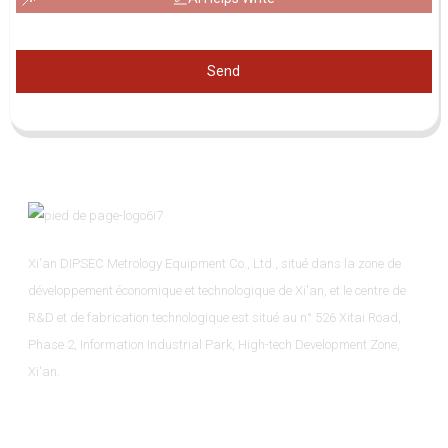
Send
Xi'an DIPSEC Metrology Equipment Co., Ltd., situé dans la zone de
développement économique et technologique de Xi'an, et le centre de
R&D et de fabrication technologique est situé au n° 526 Xitai Road,
Phase 2, Information Industrial Park, High-tech Development Zone,
Xi'an.
Informations