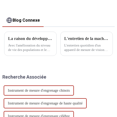
Blog Connexe
La raison du développement du CMM
L'entretien de la machine de mesure de la vision
Avec l'amélioration du niveau
L'entretien quotidien d'un
de vie des populations et le
appareil de mesure de vision
développement rapide de
est essentiel. Voici quelques
l'industrie manufacturière, en
pannes courantes et quelques
particulier des machines-outils,
méthodes d'entretien de base.
des machines, de l'automobile,
Nous espérons que cela sera
de l'aérospatiale et de
utile aux utilisateurs.
Recherche Associée
l'électronique, le d...
Instrument de mesure d'engrenage chinois
Instrument de mesure d'engrenage de haute qualité
Instrument de mesure d'engrenage célèbre