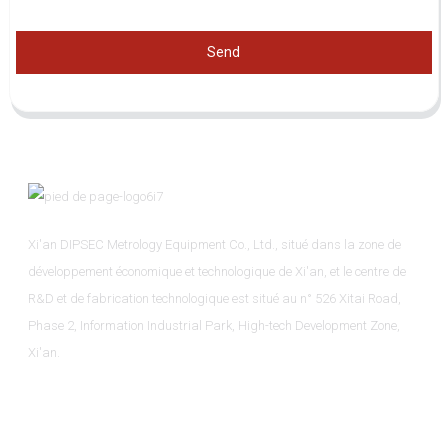
Send
Xi'an DIPSEC Metrology Equipment Co., Ltd., situé dans la zone de
développement économique et technologique de Xi'an, et le centre de
R&D et de fabrication technologique est situé au n° 526 Xitai Road,
Phase 2, Information Industrial Park, High-tech Development Zone,
Xi'an.
Informations