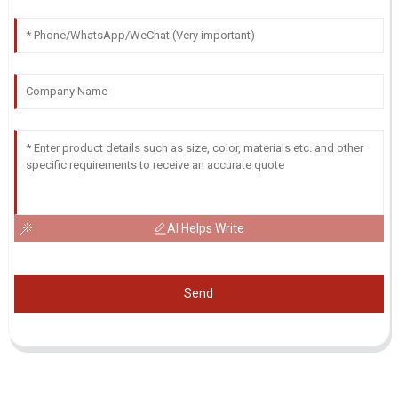
AI Helps Write
Send