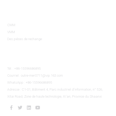
Catégories De Produits
CMM
VMM
Des pièces de rechange
Contactez-Nous
Tél. : +86-15596686895
Courriel : outre-mer0711@vip.163.com
WhatsApp : +86-15596686895
Adresse : C1-01, Bâtiment 4, Parc industriel d'information, n° 526,
Xitai Road, Zone de haute technologie, Xi'an, Province du Shaanxi