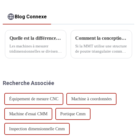
Blog Connexe
Quelle est la différence entre une MMT entièrement automatique et semi-automatique ?
Comment la conception de la structure de poutre triangulaire de la MMT affecte-t-elle la précision ?
Les machines à mesurer
Si la MMT utilise une structure
tridimensionnelles se divisent
de poutre triangulaire comme
en trois types : automatique,
poutre, cela peut avoir les effets
semi-automatique et manuelle.
négatifs suivants sur la
La machine automatique est
précision.
entièrement contrôlée par
ordinateur, tandis que la
Recherche Associée
machine manuelle est
entièrement contrôlée par
ordinateur.
Équipement de mesure CNC
Machine à coordonnées
Machine d'essai CMM
Portique Cmm
Inspection dimensionnelle Cmm