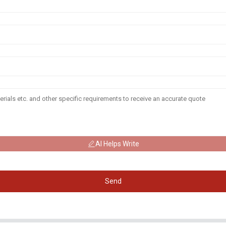
AI Helps Write
Send