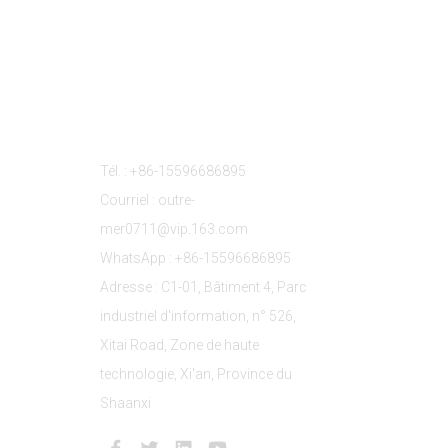
s
Contactez-Nous
Tél. : +86-15596686895
Courriel : outre-
mer0711@vip.163.com
WhatsApp : +86-15596686895
Adresse : C1-01, Bâtiment 4, Parc
industriel d'information, n° 526,
Xitai Road, Zone de haute
technologie, Xi'an, Province du
Shaanxi