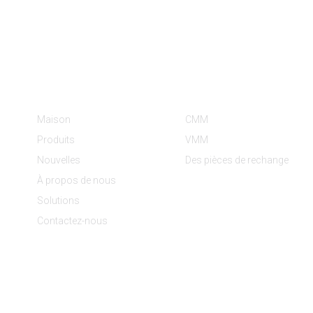
Informations
Catégories De Produit
Maison
CMM
Produits
VMM
Nouvelles
Des pièces de rechange
À propos de nous
Solutions
Contactez-nous