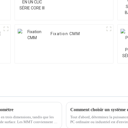
E
Fixation CMM
lomètre
n trois dimensions, tandis que les
Tout d'abord, déterminez la puissance
ité de surface. Les MMT conviennent à
PC ordinaire ou industriel est d'envi
ndis que les profilomètres…
entre 300w et 600w, et la puissance ...