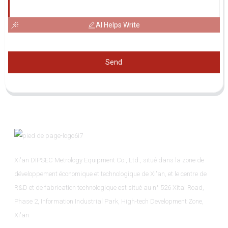
AI Helps Write
Send
Xi'an DIPSEC Metrology Equipment Co., Ltd., situé dans la zone de
développement économique et technologique de Xi'an, et le centre de
R&D et de fabrication technologique est situé au n° 526 Xitai Road,
Phase 2, Information Industrial Park, High-tech Development Zone,
Xi'an.