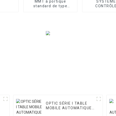
MMT à portique
SYSTÈME
standard de type
CONTRÔLE
atelier série T
ACCESSOIR
OPTIC SÉRIE I TABLE
I
MOBILE AUTOMATIQUE
VMM