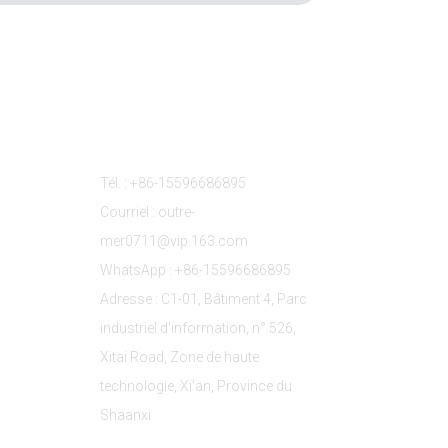
s
Contactez-Nous
Tél. : +86-15596686895
Courriel : outre-
mer0711@vip.163.com
WhatsApp : +86-15596686895
Adresse : C1-01, Bâtiment 4, Parc
industriel d'information, n° 526,
Xitai Road, Zone de haute
technologie, Xi'an, Province du
Shaanxi