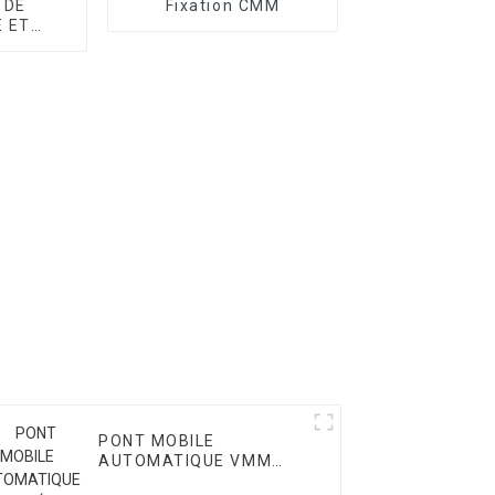
 DE
Fixation CMM
 ET
E CMM
PONT MOBILE
AUTOMATIQUE VMM
SÉRIE OPTIC II