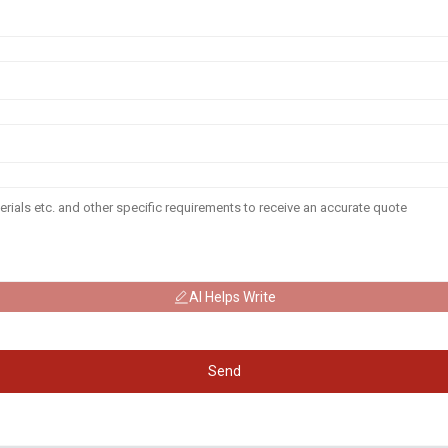
AI Helps Write
Send