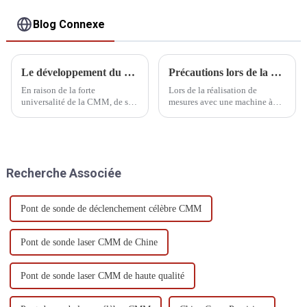
Blog Connexe
Le développement du CMM
Précautions lors de la mesure
En raison de la forte
Lors de la réalisation de
universalité de la CMM, de sa
mesures avec une machine à
large plage de mesure, de sa
mesurer tridimensionnelle
haute précision, de son
(MMT), plusieurs
rendement élevé, de ses bonnes
considérations importantes
performances et de sa
doivent être prises pour
possibilité de connexion à un
garantir la précision et la
Recherche Associée
système de fabrication flexible,
fiabilité des mesures.
elle est devenue une sorte de
grande...
Pont de sonde de déclenchement célèbre CMM
Pont de sonde laser CMM de Chine
Pont de sonde laser CMM de haute qualité