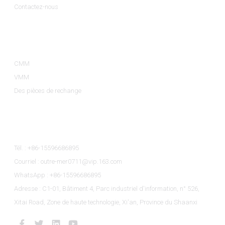
Contactez-nous
Catégories De Produits
CMM
VMM
Des pièces de rechange
Contactez-Nous
Tél. : +86-15596686895
Courriel : outre-mer0711@vip.163.com
WhatsApp : +86-15596686895
Adresse : C1-01, Bâtiment 4, Parc industriel d'information, n° 526,
Xitai Road, Zone de haute technologie, Xi'an, Province du Shaanxi