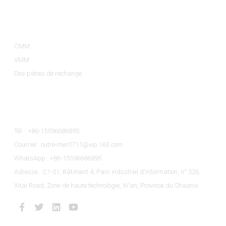
Catégories De Produits
CMM
VMM
Des pièces de rechange
Contactez-Nous
Tél. : +86-15596686895
Courriel : outre-mer0711@vip.163.com
WhatsApp : +86-15596686895
Adresse : C1-01, Bâtiment 4, Parc industriel d'information, n° 526,
Xitai Road, Zone de haute technologie, Xi'an, Province du Shaanxi