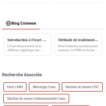
SÉRIE SPOINT
Blog Connexe
Introduction à l'écart dimensionnel
Méthode de traitement par vibration de la MMT
L'écart dimensionnel est la
Dans l'industrie manufacturière
différence algébrique des
moderne, la CMM est de plus
dimensions moins leurs
en plus utilisée dans le
dimensions nominales, qui
processus de production, ce qui
peut être divisée en écart réel et
fait que l'objectif et la clé de la
écart limite.
qualité du produit changent
progressivement de l'inspection
Recherche Associée
finale au processus de
fabrication...
Outil CMM
Métrologie Cmm
Machine de mesure CNC
Machine de mesure tridimensionnelle Cmm