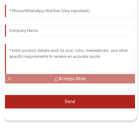
AI Helps Write
Send