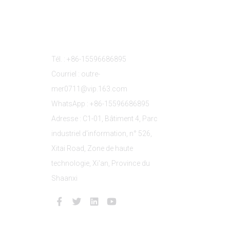
s
Contactez-Nous
Tél. : +86-15596686895
Courriel : outre-
mer0711@vip.163.com
WhatsApp : +86-15596686895
Adresse : C1-01, Bâtiment 4, Parc
industriel d'information, n° 526,
Xitai Road, Zone de haute
technologie, Xi'an, Province du
Shaanxi