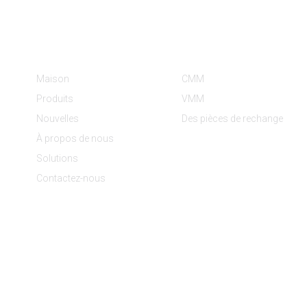
Informations
Catégories De Produit
Maison
CMM
Produits
VMM
Nouvelles
Des pièces de rechange
À propos de nous
Solutions
Contactez-nous