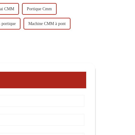
ssai CMM
Portique Cmm
 portique
Machine CMM à pont