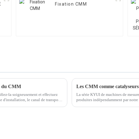
E
Fixation CMM
ion du CMM
Les CMM comme catalyseurs 
rifiez-la soigneusement et effectuez
La série KYUI de machines de mesure
te d'installation, le canal de transport
produites indépendamment par notre so
développement de divers domaines, po