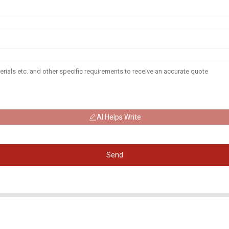
AI Helps Write
Send