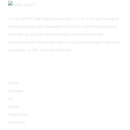
A Xi'an DIPSEC Metrológiai Equipment Co., Ltd. Xi'an gazdasági és
technológiai fejlesztési övezetében található, a technológiai kutatás-
fejlesztési és gyártási központ pedig a Xi'anban található
Információs Ipari Park 2. fázisában, a Csúcstechnológiai Fejlesztési
Övezetben, az 526. Xitai úton található.
Információ
Otthon
Termékek
Hír
Rólunk
Megoldások
Kapcsolat