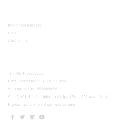
Termékkategóriák
Koordináta mérőgép
VMM
Alkatrészek
Kapcsolat
Tel.: +86-15596686895
E-mail: overseas0711@vip.163.com
WhatsApp: +86-15596686895
Cím: C1-01, 4. épület, Információs Ipari Park, 526. szám, Xitai út,
Hightech Zóna, Xi'an, Shaanxi tartomány