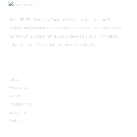
Xi'an DIPSEC Metrology Equipment Co., Ltd., ki sitiye nan Zòn
Devlopman Ekonomik ak Teknolojik Xi'an, epi sant teknoloji R&D ak
fabrikasyon an sitiye nan No.526 Xitai Road, Faz 2, Information
Industrial Park, Zòn Devlopman Gwo Teknoloji, Xi'an.
Enfòmasyon
Lakay
Pwodwi yo
Nouvèl
Konsènan nou
Solisyon yo
Kontakte nou