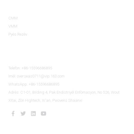
Kategori Pwodwi Yo
CMM
VMM
Pyès Rezèv
Kontakte Nou
Telefòn: +86-15596686895
Imèl: overseas0711@vip.163.com
WhatsApp: +86-15596686895
Adrès: C1-01, Bilding 4, Pak Endistriyèl Enfòmasyon, No 526, Wout
Xitai, Zòn Hightech, Xi'an, Pwovens Shaanxi