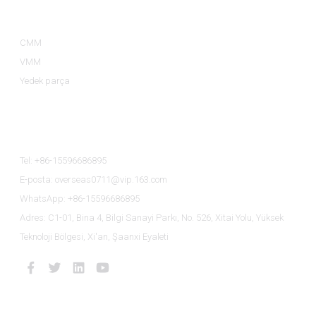
Ürün Kategorileri
CMM
VMM
Yedek parça
Bize Ulaşın
Tel: +86-15596686895
E-posta: overseas0711@vip.163.com
WhatsApp: +86-15596686895
Adres: C1-01, Bina 4, Bilgi Sanayi Parkı, No. 526, Xitai Yolu, Yüksek
Teknoloji Bölgesi, Xi'an, Şaanxi Eyaleti