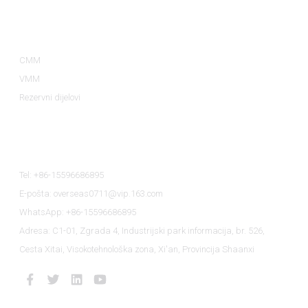
Kategorije Proizvoda
CMM
VMM
Rezervni dijelovi
Kontaktirajte Nas
Tel: +86-15596686895
E-pošta: overseas0711@vip.163.com
WhatsApp: +86-15596686895
Adresa: C1-01, Zgrada 4, Industrijski park informacija, br. 526,
Cesta Xitai, Visokotehnološka zona, Xi'an, Provincija Shaanxi