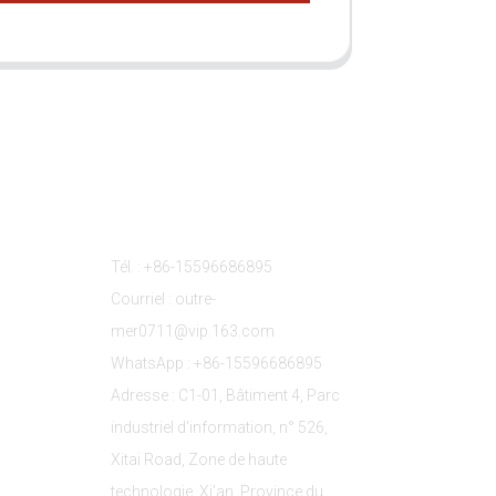
s
Contactez-Nous
Tél. : +86-15596686895
Courriel : outre-
mer0711@vip.163.com
WhatsApp : +86-15596686895
Adresse : C1-01, Bâtiment 4, Parc
industriel d'information, n° 526,
Xitai Road, Zone de haute
technologie, Xi'an, Province du