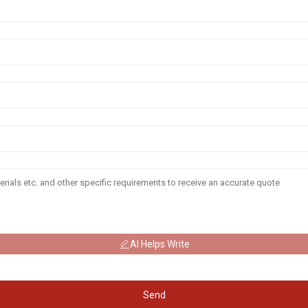
AI Helps Write
Send