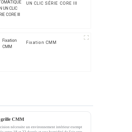
UN CLIC SÉRIE CORE III
Fixation CMM
e grille CMM
cision nécessite un environnement intérieur exempt
e entre 18 et 22 degrés et une humidité de l'air entre