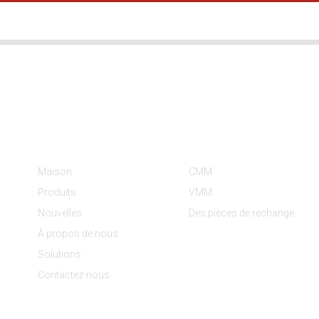
Informations
Catégories De Produit
Maison
CMM
Produits
VMM
Nouvelles
Des pièces de rechange
À propos de nous
Solutions
Contactez-nous