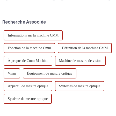
de mesure, l'extension de la
précision à haute efficacité
sonde, le réglage ou l'extension
développé à la fin des années
du stylet et le stylet.
1960. Son émergence, d'une
part, est due aux besoins de
Recherche Associée
développement de la
production.
Informations sur la machine CMM
Fonction de la machine Cmm
Définition de la machine CMM
À propos de Cmm Machine
Machine de mesure de vision
Vmm
Équipement de mesure optique
Appareil de mesure optique
Systèmes de mesure optique
Système de mesure optique