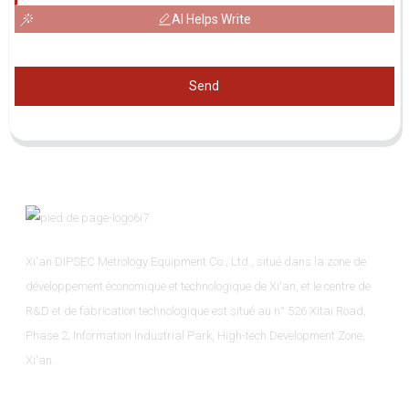
AI Helps Write
Send
Xi'an DIPSEC Metrology Equipment Co., Ltd., situé dans la zone de
développement économique et technologique de Xi'an, et le centre de
R&D et de fabrication technologique est situé au n° 526 Xitai Road,
Phase 2, Information Industrial Park, High-tech Development Zone,
Xi'an.