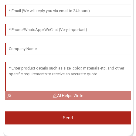
AI Helps Write
Send