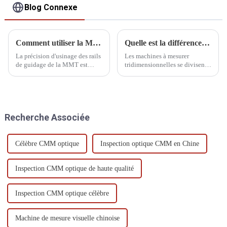
Blog Connexe
Comment utiliser la MMT avant de la démarrer
Quelle est la différence entre une MMT entièrement automatique et semi-automatique ?
La précision d'usinage des rails
Les machines à mesurer
de guidage de la MMT est
tridimensionnelles se divisent
élevée, et la distance entre
en trois types : automatique,
ceux-ci et le palier à air est
semi-automatique et manuelle.
faible. La présence de poussière
La machine automatique est
ou d'autres impuretés sur le rail
entièrement contrôlée par
de guidage peut rayer le palier
ordinateur, tandis que la
Recherche Associée
à air.
machine manuelle est
entièrement contrôlée par
ordinateur.
Célèbre CMM optique
Inspection optique CMM en Chine
Inspection CMM optique de haute qualité
Inspection CMM optique célèbre
Machine de mesure visuelle chinoise