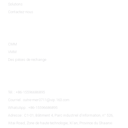
Solutions
Contactez-nous
Catégories De Produits
CMM
VMM
Des pièces de rechange
Contactez-Nous
Tél. : +86-15596686895
Courriel : outre-mer0711@vip.163.com
WhatsApp : +86-15596686895
Adresse : C1-01, Bâtiment 4, Parc industriel d'information, n° 526,
Xitai Road, Zone de haute technologie, Xi'an, Province du Shaanxi