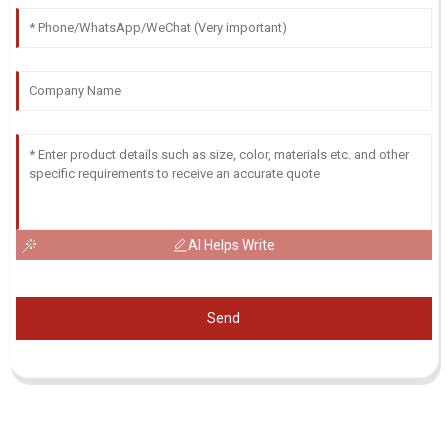
AI Helps Write
Send