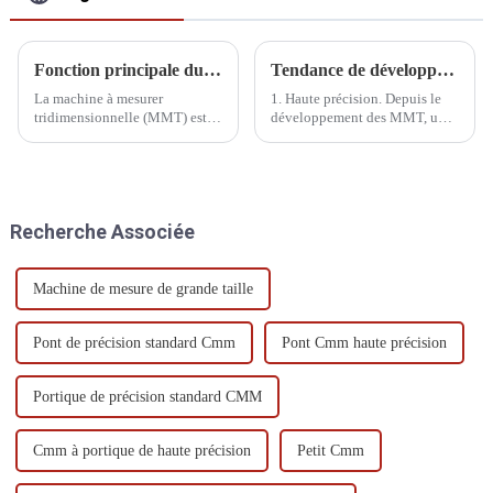
Fonction principale du CMM
Tendance de développement des machines à mesurer tridimensionnelles
La machine à mesurer
1. Haute précision. Depuis le
tridimensionnelle (MMT) est
développement des MMT, une
un instrument de mesure de
grande précision est requise.
précision à haute efficacité
Aujourd'hui, avec
développé à la fin des années
l'amélioration significative de
1960. Son émergence, d'une
la précision d'usinage, cette
part, est due aux besoins de
exigence devient de plus en
Recherche Associée
développement de la
plus importante.
production.
Machine de mesure de grande taille
Pont de précision standard Cmm
Pont Cmm haute précision
Portique de précision standard CMM
Cmm à portique de haute précision
Petit Cmm