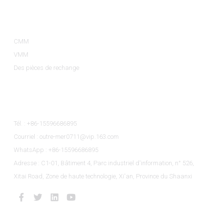
Catégories De Produits
CMM
VMM
Des pièces de rechange
Contactez-Nous
Tél. : +86-15596686895
Courriel : outre-mer0711@vip.163.com
WhatsApp : +86-15596686895
Adresse : C1-01, Bâtiment 4, Parc industriel d'information, n° 526,
Xitai Road, Zone de haute technologie, Xi'an, Province du Shaanxi