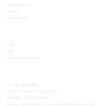
À propos de nous
Solutions
Contactez-nous
Catégories De Produits
CMM
VMM
Des pièces de rechange
Contactez-Nous
Tél. : +86-15596686895
Courriel : outre-mer0711@vip.163.com
WhatsApp : +86-15596686895
Adresse : C1-01, Bâtiment 4, Parc industriel d'information, n° 526,