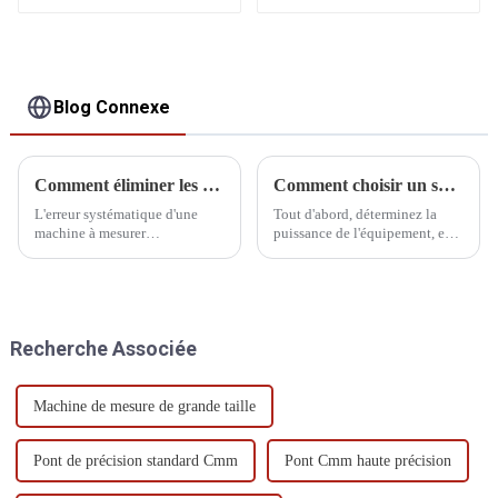
Blog Connexe
Comment éliminer les erreurs système
Comment choisir un système d'alimentation sans interruption UPS pour CMM
L'erreur systématique d'une
Tout d'abord, déterminez la
machine à mesurer
puissance de l'équipement, en
tridimensionnelle (MMT) fait
règle générale, la puissance du
référence à l'écart systématique
PC ordinaire ou industriel est
causé par des facteurs tels que
d'environ 200w, le MAC est de
la conception, la fabrication,
300w, le serveur est compris
l'installation et l'utilisation de
entre 300w et 600w, et la
Recherche Associée
l'équipement lui-même
puissance ...
pendant...
Machine de mesure de grande taille
Pont de précision standard Cmm
Pont Cmm haute précision