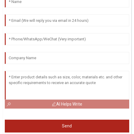
AI Helps Write
Send