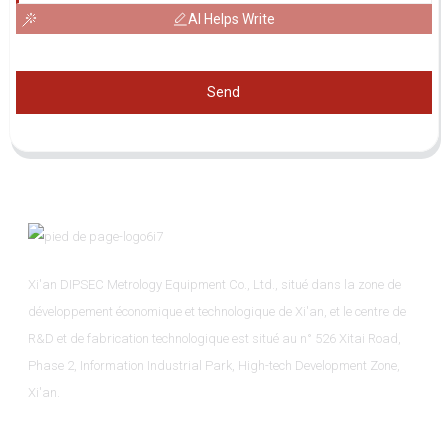
AI Helps Write
Send
Xi'an DIPSEC Metrology Equipment Co., Ltd., situé dans la zone de
développement économique et technologique de Xi'an, et le centre de
R&D et de fabrication technologique est situé au n° 526 Xitai Road,
Phase 2, Information Industrial Park, High-tech Development Zone,
Xi'an.