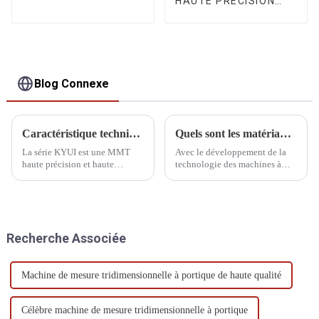
HAUTE PRÉCISION
SÉRIE SPOINT
Blog Connexe
Caractéristique technique de la MMT DIPSEC KYUI
Quels sont les matériaux structurels courants du CMM
La série KYUI est une MMT
Avec le développement de la
haute précision et haute
technologie des machines à
configuration, avec une
mesurer tridimensionnelles
précision de 0,7 µm. La valeur
(MMT), leur utilisation s'est
de cet équipement se reflète
généralisée. La structure et le
dans la précision et la stabilité
matériau des MMT ayant une
de ses...
influence majeure sur la
Recherche Associée
précision de mesure,…
Machine de mesure tridimensionnelle à portique de haute qualité
Célèbre machine de mesure tridimensionnelle à portique